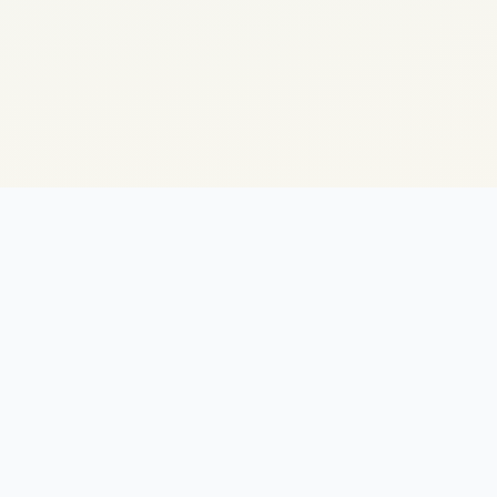
Ben
Guest
La plate-forme dédiée à la location de guest houses de qualité au
Bénin. Confort, sécurité et authenticité.
Liens Rapides
Nos Hébergements
Devenir Propriétaire