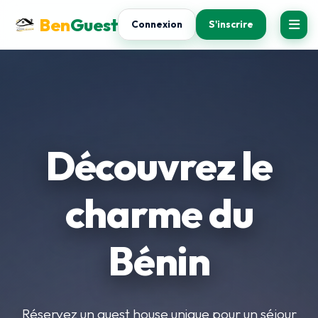
Ben
Guest
Connexion
S'inscrire
Découvrez le
charme du
Bénin
Réservez un guest house unique pour un séjour